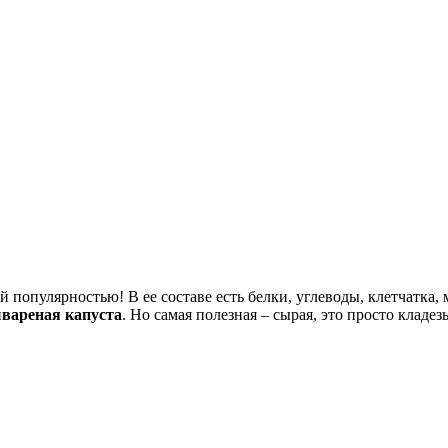
й популярностью! В ее составе есть белки, углеводы, клетчатка
и
вареная капуста
. Но самая полезная – сырая, это просто клад