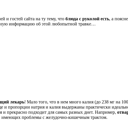
 и гостей сайта на ту тему, что
блюда с руколой есть
, а поясн
лезную информацию об этой любопытной травке…
ящий лекарь
! Мало того, что в нем много калия (до 238 мг на 10
ще и пропорции натрия и калия выдержаны практически идеально 
ся и прекрасно подходит для самых разных диет. Например,
отва
х, имеющих проблемы с желудочно-кишечным трактом.