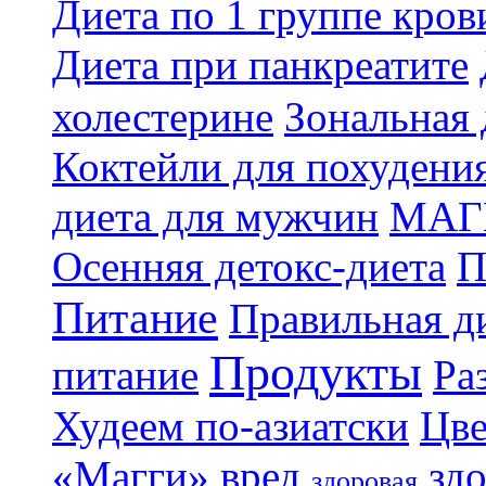
Диета по 1 группе кров
Диета при панкреатите
холестерине
Зональная 
Коктейли для похудени
диета для мужчин
МАГ
Осенняя детокс-диета
П
Питание
Правильная ди
Продукты
питание
Ра
Худеем по-азиатски
Цве
«Магги»
вред
зд
здоровая