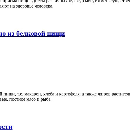
алы приёма пищи. Диеты различных культур могут иметь существ
яют на здоровье человека.
но из белковой пищи
 пищи, т.е. макарон, хлеба и картофеля, а также жиров растит
ые, постное мясо и рыба.
ости