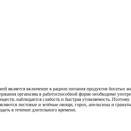
ей является включение в рацион питания продуктов богатых же
ржания организма в работоспособной форме необходимо употребля
 веществ, наблюдается слабость и быстрая утомляемость. Поэтом
вляются листовые и зелёные овощи, горох, апельсины и гранат
дать в течение длительного времени.