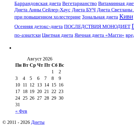
Баррандовская диета
Вегетарианство
Витаминная диет
Диета Анны Сейлер-Хаус
Диета БУЧ
Диета Светланы
Киви
при повышенном холестерине
Зональная диета
Осенняя детокс-диета
ПОСЛЕДСТВИЯ МОНОДИЕТ
по-азиатски
Цветная диета
Яичная диета «Магги»
вре
Август 2026
Пн
Вт
Ср
Чт
Пт
Сб
Вс
1
2
3
4
5
6
7
8
9
10
11
12
13
14
15
16
17
18
19
20
21
22
23
24
25
26
27
28
29
30
31
« Фев
© 2011 - 2026
Диеты