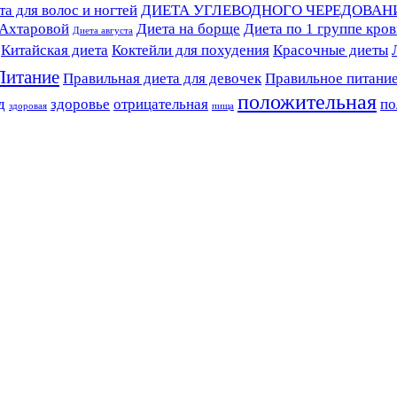
а для волос и ногтей
ДИЕТА УГЛЕВОДНОГО ЧЕРЕДОВАН
 Ахтаровой
Диета на борще
Диета по 1 группе кро
Диета августа
Китайская диета
Коктейли для похудения
Красочные диеты
Питание
Правильная диета для девочек
Правильное питани
положительная
д
здоровье
отрицательная
по
здоровая
пища