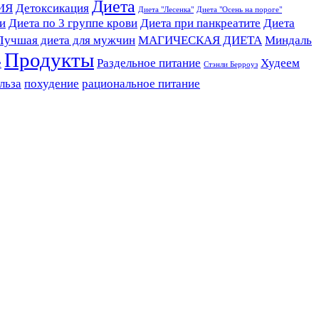
Диета
ИЯ
Детоксикация
Диета "Лесенка"
Диета "Осень на пороге"
ви
Диета по 3 группе крови
Диета при панкреатите
Диета
Лучшая диета для мужчин
МАГИЧЕСКАЯ ДИЕТА
Миндаль
Продукты
е
Раздельное питание
Худеем
Стэнли Берроуз
льза
похудение
рациональное питание