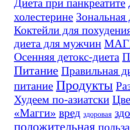
Диета при панкреатите
холестерине
Зональная 
Коктейли для похудени
диета для мужчин
МАГ
Осенняя детокс-диета
П
Питание
Правильная ди
Продукты
питание
Ра
Худеем по-азиатски
Цве
«Магги»
вред
зд
здоровая
положительная
польза