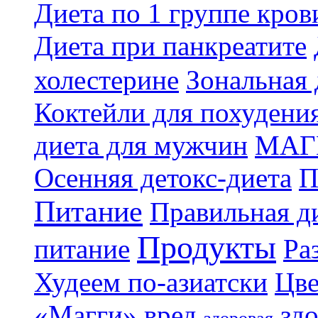
Диета по 1 группе кров
Диета при панкреатите
холестерине
Зональная 
Коктейли для похудени
диета для мужчин
МАГ
Осенняя детокс-диета
П
Питание
Правильная ди
Продукты
питание
Ра
Худеем по-азиатски
Цве
«Магги»
вред
зд