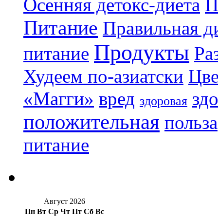
Осенняя детокс-диета
П
Питание
Правильная ди
Продукты
питание
Ра
Худеем по-азиатски
Цве
«Магги»
вред
зд
здоровая
положительная
польза
питание
Август 2026
Пн
Вт
Ср
Чт
Пт
Сб
Вс