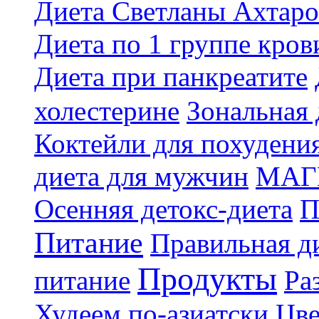
Диета Светланы Ахтар
Диета по 1 группе кров
Диета при панкреатите
холестерине
Зональная 
Коктейли для похудени
диета для мужчин
МАГ
Осенняя детокс-диета
П
Питание
Правильная ди
Продукты
питание
Ра
Худеем по-азиатски
Цве