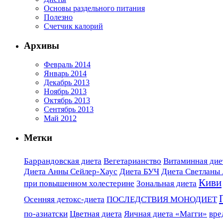
Основы раздельного питания
Полезно
Счетчик калорий
Архивы
Февраль 2014
Январь 2014
Декабрь 2013
Ноябрь 2013
Октябрь 2013
Сентябрь 2013
Май 2012
Метки
Баррандовская диета
Вегетарианство
Витаминная диет
Диета Анны Сейлер-Хаус
Диета БУЧ
Диета Светланы
Киви
при повышенном холестерине
Зональная диета
Осенняя детокс-диета
ПОСЛЕДСТВИЯ МОНОДИЕТ
по-азиатски
Цветная диета
Яичная диета «Магги»
вре