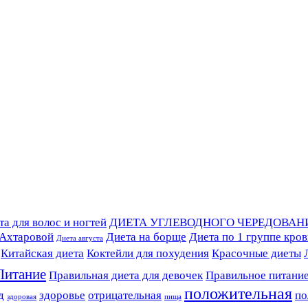
а для волос и ногтей
ДИЕТА УГЛЕВОДНОГО ЧЕРЕДОВАН
 Ахтаровой
Диета на борще
Диета по 1 группе кро
Диета августа
Китайская диета
Коктейли для похудения
Красочные диеты
Питание
Правильная диета для девочек
Правильное питани
положительная
д
здоровье
отрицательная
по
здоровая
пища