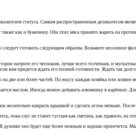
оказателем статуса. Самым распространенным деликатесом являе
 также как и буженину. Оба этих мяса принято жарить на против
го следует готовить следующим образом. Возьмите несоленое фил
орон натрите его чесноком, лучше всего толченым, и мускатным 
 часов вам придется ждать его полной готовности. Ждать так долг
о на две или более частей. По вкусу каждая хозяйка или хозяин 
ется маслом. Иногда можно добавить изюминку в карбонат. Для 
ии желательно накрыть крышкой и сделать огонь меньше. После 
сь, пока соус не станет густым как сметана, как правило, на это
 духовке оно будет еще более нежным и хорошо пропечется. Мал