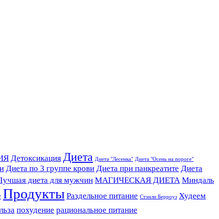
Диета
ИЯ
Детоксикация
Диета "Лесенка"
Диета "Осень на пороге"
ви
Диета по 3 группе крови
Диета при панкреатите
Диета
Лучшая диета для мужчин
МАГИЧЕСКАЯ ДИЕТА
Миндаль
Продукты
е
Раздельное питание
Худеем
Стэнли Берроуз
льза
похудение
рациональное питание