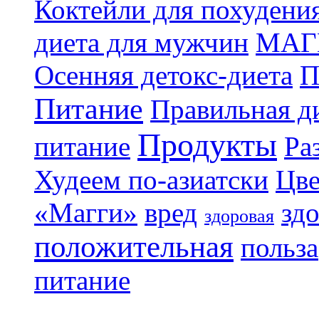
Коктейли для похудени
диета для мужчин
МАГ
Осенняя детокс-диета
П
Питание
Правильная ди
Продукты
питание
Ра
Худеем по-азиатски
Цве
«Магги»
вред
зд
здоровая
положительная
польза
питание