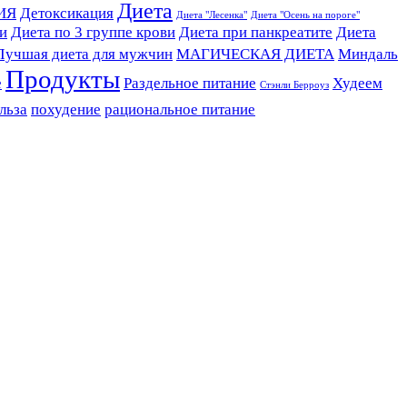
Диета
ИЯ
Детоксикация
Диета "Лесенка"
Диета "Осень на пороге"
ви
Диета по 3 группе крови
Диета при панкреатите
Диета
Лучшая диета для мужчин
МАГИЧЕСКАЯ ДИЕТА
Миндаль
Продукты
е
Раздельное питание
Худеем
Стэнли Берроуз
льза
похудение
рациональное питание