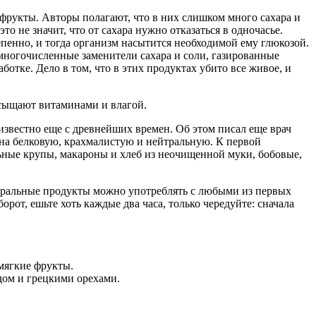
офрукты. Авторы полагают, что в них слишком много сахара и
о не значит, что от сахара нужно отказаться в одночасье.
пенно, и тогда организм насытится необходимой ему глюкозой.
ногочисленные заменители сахара и соли, газированные
ботке. Дело в том, что в этих продуктах убито все живое, и
асыщают витаминами и влагой.
 известно еще с древнейших времен. Об этом писал еще врач
 на белковую, крахмалистую и нейтральную. К первой
льные крупы, макароны и хлеб из неочищенной муки, бобовые,
ейтральные продукты можно употреблять с любыми из первых
рот, ешьте хоть каждые два часа, только чередуйте: сначала
мягкие фрукты.
дом и грецкими орехами.