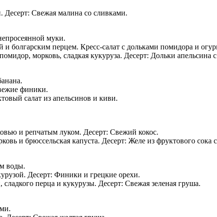
. Десерт: Свежая малина со сливками.
непросеянной муки.
й и болгарским перцем. Кресс-салат с дольками помидора и огур
помидор, морковь, сладкая кукуруза. Десерт: Дольки апельсина 
банана.
вежие финики.
товый салат из апельсинов и киви.
ковью и репчатым луком. Десерт: Свежий кокос.
овь и брюссельская капуста. Десерт: Желе из фруктового сока с
м воды.
урузой. Десерт: Финики и грецкие орехи.
сладкого перца и кукурузы. Десерт: Свежая зеленая груша.
ми.