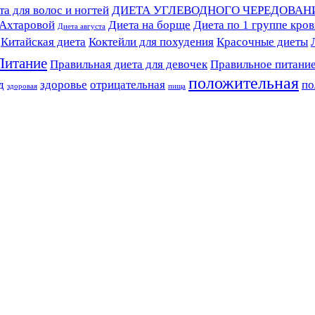
а для волос и ногтей
ДИЕТА УГЛЕВОДНОГО ЧЕРЕДОВАН
 Ахтаровой
Диета на борще
Диета по 1 группе кро
Диета августа
Китайская диета
Коктейли для похудения
Красочные диеты
Питание
Правильная диета для девочек
Правильное питани
положительная
д
здоровье
отрицательная
по
здоровая
пища