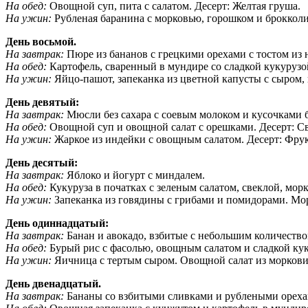
На обед:
Овощной суп, пита с салатом. Десерт: Желтая груша.
На ужин:
Рубленая баранина с морковью, горошком и брокколи
День восьмой.
На завтрак:
Пюре из бананов с грецкими орехами с тостом из 
На обед:
Картофель, сваренный в мундире со сладкой кукурузо
На ужин:
Яйцо-пашот, запеканка из цветной капусты с сыром, 
День девятый:
На завтрак:
Мюсли без сахара с соевым молоком и кусочками 
На обед:
Овощной суп и овощной салат с орешками. Десерт: С
На ужин:
Жаркое из индейки с овощным салатом. Десерт: Фрук
День десятый:
На завтрак:
Яблоко и йогурт с миндалем.
На обед:
Кукуруза в початках с зеленым салатом, свеклой, мор
На ужин:
Запеканка из говядины с грибами и помидорами. Морк
День одиннадцатый:
На завтрак:
Банан и авокадо, взбитые с небольшим количество
На обед:
Бурый рис с фасолью, овощным салатом и сладкой кук
На ужин:
Яичница с тертым сыром. Овощной салат из моркови, 
День двенадцатый.
На завтрак:
Бананы со взбитыми сливками и рублеными ореха