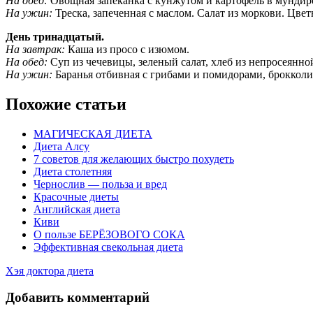
На обед:
Овощная запеканка с кунжутом и картофель в мундире
На ужин:
Треска, запеченная с маслом. Салат из моркови. Цвет
День тринадцатый.
На завтрак:
Каша из просо с изюмом.
На обед:
Суп из чечевицы, зеленый салат, хлеб из непросеянной
На ужин:
Баранья отбивная с грибами и помидорами, брокколи 
Похожие статьи
МАГИЧЕСКАЯ ДИЕТА
Диета Алсу
7 советов для желающих быстро похудеть
Диета столетняя
Чернослив — польза и вред
Красочные диеты
Английская диета
Киви
О пользе БЕРЁЗОВОГО СОКА
Эффективная свекольная диета
Хэя доктора диета
Добавить комментарий