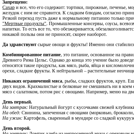
Запрещено:
Сахар
и все, что его содержит: тортики, пирожные, печенье, м
желудок с ним не справится. К сладким блюдам, согласно принци
Резкий переход пусть даже к нормальному питанию только при
"Мертвые продукты"
. Промышленные консервы, соусы, всевоз
напитки. То есть все то, что обезжиривается, обезалкоголивает
никакой пользы они не приносят, скорее наоборот.
Да здравствуют
сырые овощи и фрукты! Именно они стабилизи
Комбинированное питание
, это питание, основанное на прав
Древнего Рима Цельс. Однако до конца это учение было доведе
относятся такие продукты, как мясо, рыба, яйца и кисломолоч
орехи, сладкие фрукты. К нейтральной – растительные неочищ
Никаких ограничений мяса
, рыбы, сладких фруктов, круп. Е
двух видов. Крахмалистые и белковые не смешивать ни в коем сл
мясо с салатиком, потом рис с овощами. Например, меню на две
День первый.
На завтрак:
Натуральный йогурт с кусочками свежей клубник
На обед:
Свинина, запеченная с овощами (морковью, брокколи,
На ужин:
Картофель, сваренный в мундире со сладкой кукуруз
День второй.
На завтрак:
Ломтик хлеба из непросеянной муки с ореховым м