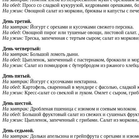
На обед:
Просо со сладкой кукурузой, кедровыми орешками, бо
На ужин:
Овощной салат из моркови, брюквы и капусты с печен
День третий.
На завтрак:
Йогурт с орехами и кусочками свежего персика.
На обед:
Овощной пирог или тушеные овощи, листовой салат. 
На ужин:
Треска, запеченная с тертым сыром; салат из моркови
День четвертый:
На завтрак:
Большой ломоть дыни.
На обед:
Цыпленок, запеченный с пастернаком, брокколи и мор
На ужин:
Салат из помидоров с бутербродом из ржаного хлебца
День пятый.
На завтрак:
Йогурт с кусочками нектарина.
На обед:
Картофель, сваренный в мундире с фасолью, сладкой к
На ужин:
Кресс-салат со свеклой и луком. Омлет с сыром, гри
День шестой.
На завтрак:
Дробленая пшеница с изюмом и соевым молоком.
На обед:
Большой фруктовый салат из свежих и сушеных фрук
На ужин:
Цыпленок, запеченный с грибами. Салат из моркови, 
День седьмой.
На завтрак:
Дольки апельсина и грейпфрута с орехами и изюм