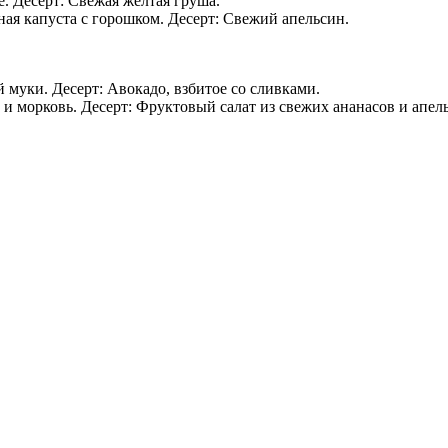
. Десерт: Свежая желтая груша.
ная капуста с горошком. Десерт: Свежий апельсин.
 муки. Десерт: Авокадо, взбитое со сливками.
и морковь. Десерт: Фруктовый салат из свежих ананасов и апел