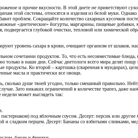
ороженое и прочие вкусности. В этой диете не приветствуют сух
пам этой системы, относятся и изделия из белой муки. Однако эт
бавит проблем. Сокращайте количество сахарных кусочков посте
можные «диетические» йогурты, маргарины, пищевые добавки, м
ся, подвергается глубокой очистки, тепловой или химической обра
руют уровень сахара в крови, очищают организм от шлаков, н
ильном сочетании продуктов. То, что есть несовместимые блюда,
но только в наши дни. Сейчас диетологи всего мира делят пищу
ные продукты. Ко второй – картошка (сваренная в мундирах), це
енные масла и практически все овощи.
шь, сколько душе твоей угодно, только смешивай правильно. Н
учае. Зато никаких ограничений в количестве трапез, даже наобо
 недели может выглядеть так:
и.
 пастернаком) под яблочным соусом. Десерт: персик или другие 
ой и сладким перцем. Десерт: Бананы со взбитыми сливками, ме
аслом, банан и финики.