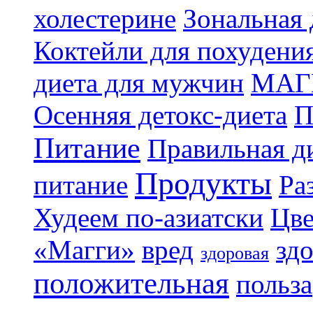
холестерине
Зональная 
Коктейли для похудени
диета для мужчин
МАГ
Осенняя детокс-диета
П
Питание
Правильная ди
Продукты
питание
Ра
Худеем по-азиатски
Цве
«Магги»
вред
зд
здоровая
положительная
польза