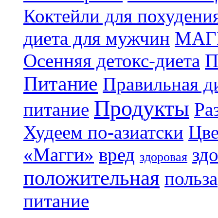
Коктейли для похудени
диета для мужчин
МАГ
Осенняя детокс-диета
П
Питание
Правильная ди
Продукты
питание
Ра
Худеем по-азиатски
Цве
«Магги»
вред
зд
здоровая
положительная
польза
питание