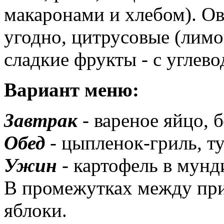
макаронами и хлебом). О
угодно, цитрусовые (лимон
сладкие фрукты - с углево
Вариант меню:
Завтрак
- вареное яйцо, 
Обед
- цыпленок-гриль, т
Ужин
- картофель в мунди
В промежутках между пр
яблоки.