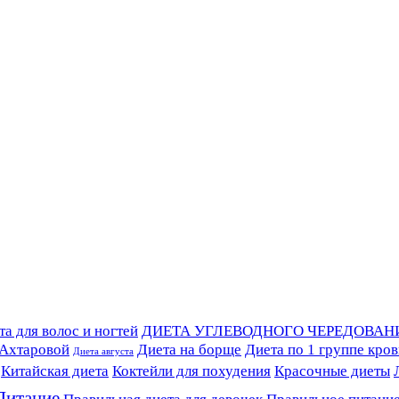
а для волос и ногтей
ДИЕТА УГЛЕВОДНОГО ЧЕРЕДОВАН
 Ахтаровой
Диета на борще
Диета по 1 группе кро
Диета августа
Китайская диета
Коктейли для похудения
Красочные диеты
Питание