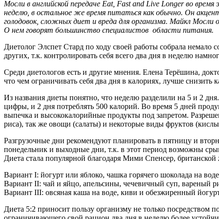
Мосли в английской передаче Eat, Fast and Live Longer во врем
неделю, в остальное же время питаться как обычно.
Он акцент
голодовок, сложных диет и вреда для организма. Майкл Мосли 
О нем говорят большинство специалистов области питания.
Диетолог Элспет Стард по ходу своей работы собрала немало с
других, т.к. контролировать себя всего два дня в неделю намн
Среди диетологов есть и другие мнения. Елена Терёшина, док
что чем ограничивать себя два дня в калориях, лучше снизить 
Из названия диеты понятно, что неделю разделили на 5 и 2 д
цифры, и 2 дня потреблять 500 калорий. Во время 5 дней проду
выпечка и высококалорийные продукты под запретом. Разрешены
риса), так же овощи (салаты) и некоторые виды фруктов (кислы
Разгрузочные дни рекомендуют планировать в пятницу и вторни
понедельник и выходные дни, т.к. в этот период возможны сры
Диета стала популярной благодаря Мими Спенсер, британской
Вариант I: йогурт или яблоко, чашка горячего шоколада на во
Вариант II: чай и яйцо, апельсины, чечевичный суп, вареный р
Вариант III: овсяная каша на воде, киви и обезжиренный йогурт
Диета 5:2 приносит пользу организму не только посредством по
ограничивающего свой рацион два дня в неделю более устойчи