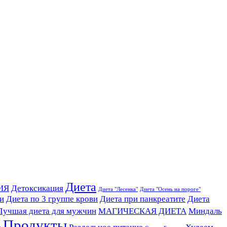
Диета
ИЯ
Детоксикация
Диета "Лесенка"
Диета "Осень на пороге"
ви
Диета по 3 группе крови
Диета при панкреатите
Диета
Лучшая диета для мужчин
МАГИЧЕСКАЯ ДИЕТА
Миндаль
Продукты