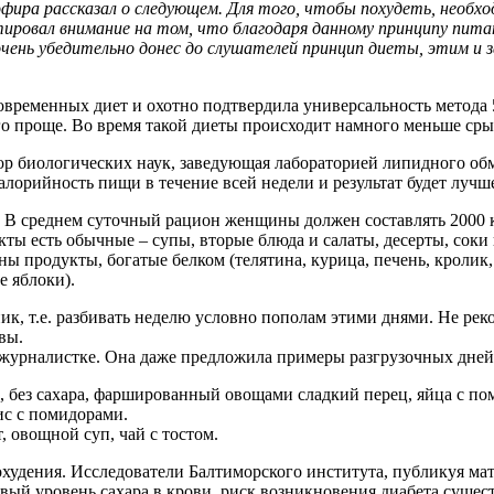
я эфира рассказал о следующем. Для того, чтобы похудеть, необх
ировал внимание на том, что благодаря данному принципу питан
очень убедительно донес до слушателей принцип диеты, этим и з
овременных диет и охотно подтвердила универсальность метода 
ого проще. Во время такой диеты происходит намного меньше сры
тор биологических наук, заведующая лабораторией липидного об
калорийность пищи в течение всей недели и результат будет лучш
ня. В среднем суточный рацион женщины должен составлять 2000
кты есть обычные – супы, вторые блюда и салаты, десерты, соки
 продукты, богатые белком (телятина, курица, печень, кролик,
е яблоки).
к, т.е. разбивать неделю условно пополам этими днями. Не рек
вы.
 журналистке. Она даже предложила примеры разгрузочных дней
де, без сахара, фаршированный овощами сладкий перец, яйца с 
ис с помидорами.
, овощной суп, чай с тостом.
худения. Исследователи Балтиморского института, публикуя мате
вый уровень сахара в крови, риск возникновения диабета суще