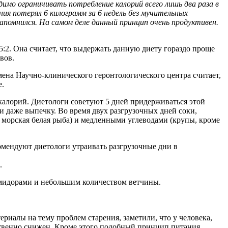
одимо ограничивать потребление калорий всего лишь два раза в
ия потерял 6 килограмм за 6 недель без мучительных
апомнился. На самом деле данный принцип очень продуктивен.
5:2. Она считает, что выдержать данную диету гораздо проще
вов.
мена Научно-клинического геронтологического центра считает,
е.
 калорий. Диетологи советуют 5 дней придерживаться этой
 и даже выпечку. Во время двух разгрузочных дней соки,
 морская белая рыба) и медленными углеводами (крупы, кроме
омендуют диетологи утраивать разгрузочные дни в
.
помидорами и небольшим количеством ветчины.
риалы на тему проблем старения, заметили, что у человека,
ственно снижен. Кроме этого подобный принцип питания