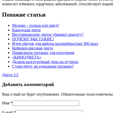
помогает избежать сердечных заболеваний, способствует выраб
Похожие статьи
Молоко – польза или вред?
Канадская диета
Вегетарианские диеты убивают красоту?
ПОЧЕМУ МЫ ТАКИЕ?
Идеи обедов для работы калорийностью 300 ккал
Кефирно-рисовая диета
Правильное питание для похудения
«КИНОДИЕТА»
Делаем разгрузочный день на огурцах
Существует ли идеальное питание?
Диета 5:2
Добавить комментарий
Ваш e-mail не будет опубликован. Обязательные поля помечен
Имя
*
E-mail
*