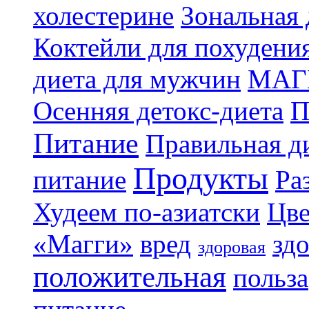
холестерине
Зональная 
Коктейли для похудени
диета для мужчин
МАГ
Осенняя детокс-диета
П
Питание
Правильная ди
Продукты
питание
Ра
Худеем по-азиатски
Цве
«Магги»
вред
зд
здоровая
положительная
польза