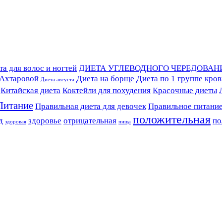
а для волос и ногтей
ДИЕТА УГЛЕВОДНОГО ЧЕРЕДОВАН
 Ахтаровой
Диета на борще
Диета по 1 группе кро
Диета августа
Китайская диета
Коктейли для похудения
Красочные диеты
Питание
Правильная диета для девочек
Правильное питани
положительная
д
здоровье
отрицательная
по
здоровая
пища