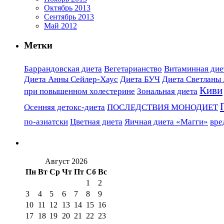
Октябрь 2013
Сентябрь 2013
Май 2012
Метки
Баррандовская диета
Вегетарианство
Витаминная диет
Диета Анны Сейлер-Хаус
Диета БУЧ
Диета Светланы
Киви
при повышенном холестерине
Зональная диета
Осенняя детокс-диета
ПОСЛЕДСТВИЯ МОНОДИЕТ
по-азиатски
Цветная диета
Яичная диета «Магги»
вре
Август 2026
Пн
Вт
Ср
Чт
Пт
Сб
Вс
1
2
3
4
5
6
7
8
9
10
11
12
13
14
15
16
17
18
19
20
21
22
23