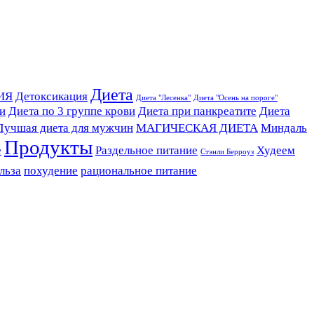
Диета
ИЯ
Детоксикация
Диета "Лесенка"
Диета "Осень на пороге"
ви
Диета по 3 группе крови
Диета при панкреатите
Диета
Лучшая диета для мужчин
МАГИЧЕСКАЯ ДИЕТА
Миндаль
Продукты
е
Раздельное питание
Худеем
Стэнли Берроуз
льза
похудение
рациональное питание