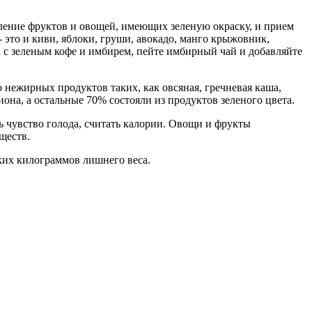
ебление фруктов и овощей, имеющих зеленую окраску, и прием
 это и киви, яблоки, груши, авокадо, манго крыжовник,
а с зеленым кофе и имбирем, пейте имбирный чай и добавляйте
 нежирных продуктов таких, как овсяная, гречневая каша,
она, а остальные 70% состояли из продуктов зеленого цвета.
ть чувство голода, считать калории. Овощи и фрукты
ществ.
ьких килограммов лишнего веса.