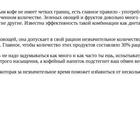
ным кофе не имеет четких границ, есть главное правило - употр
иченном количестве. Зеленых овощей и фруктов довольно много -
огие другие. Известна эффективность такой комбинации как диет
овощей, она допускает в свой рацион незначительное количество
 Главное, чтобы количество этих продуктов составляло 30% раци
 - не надо задумываться как много и как часто ты ешь, испытыва
рого насыщения, а кофейный напиток подстегнет ваш обмен ве
 которая за незначительное время поможет избавиться от нескол