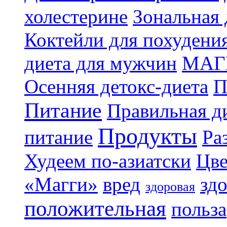
холестерине
Зональная 
Коктейли для похудени
диета для мужчин
МАГ
Осенняя детокс-диета
П
Питание
Правильная ди
Продукты
питание
Ра
Худеем по-азиатски
Цве
«Магги»
вред
зд
здоровая
положительная
польза