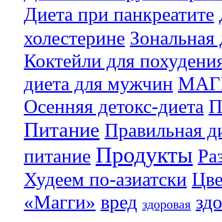
Диета при панкреатите
холестерине
Зональная 
Коктейли для похудени
диета для мужчин
МАГ
Осенняя детокс-диета
П
Питание
Правильная ди
Продукты
питание
Ра
Худеем по-азиатски
Цве
«Магги»
вред
зд
здоровая