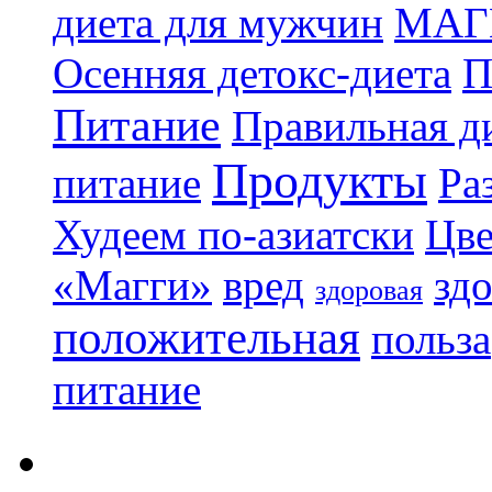
диета для мужчин
МАГ
Осенняя детокс-диета
П
Питание
Правильная ди
Продукты
питание
Ра
Худеем по-азиатски
Цве
«Магги»
вред
зд
здоровая
положительная
польза
питание