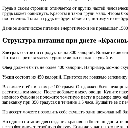
Грудь в своем строении отличается от других частей человечес
грудь может обвиснуть. Красоты в такой груди мало. Чтобы бю
постепенно. Тогда и грудь не будет обвисать, потому что не буд
Данное диетическое питание энергетически не превышает 1500
Структура питания при диете «Красив
Завтрак
состоит из продуктов на 300 калорий. Возьмите овсяны
Потом сварите всмятку куриное яичко и тоже скушайте.
Обед
должен быть не более 400 калорий. Например, можно скуш
Ужин
состоит из 450 калорий. Приготовьте говяжью запеканку
Возьмите стейк в размере 100 грамм. Он должен быть нежирным
растительном масле. После добавьте к мясу овощи. Купите пак
немного бульона и положите томатную пасту в размере двух ча
запеканку при 350 градусах в течение 1.5 часа. Кушайте ее с
На десерт можете позволить себе скушать один шоколадный бат
Но одного питания для создания красивого бюста не достаточн
всего формирует стройную фигуру. Если же у вас на это не хв