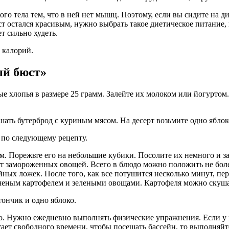
кого тела тем, что в ней нет мышц. Поэтому, если вы сидите на 
ст остался красивым, нужно выбрать такое диетическое питание
ет сильно худеть.
 калорий.
ый бюст»
е хлопья в размере 25 грамм. Залейте их молоком или йогуртом.
ать бутерброд с куриным мясом. На десерт возьмите одно яблок
 по следующему рецепту.
. Порежьте его на небольшие кубики. Посолите их немного и за
ет замороженных овощей. Всего в блюдо можно положить не боле
йных ложек. После того, как все потушится несколько минут, пе
 печеным картофелем и зелеными овощами. Картофеля можно скуша
ончик и одно яблоко.
о. Нужно ежедневно выполнять физические упражнения. Если у в
атает свободного времени, чтобы посещать бассейн, то выполня