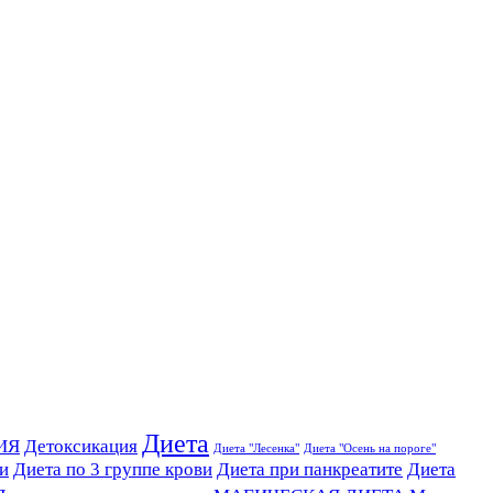
Диета
ИЯ
Детоксикация
Диета "Лесенка"
Диета "Осень на пороге"
ви
Диета по 3 группе крови
Диета при панкреатите
Диета