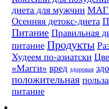
диета для мужчин
МАГ
Осенняя детокс-диета
П
Питание
Правильная ди
Продукты
питание
Ра
Худеем по-азиатски
Цве
«Магги»
вред
зд
здоровая
положительная
польза
питание