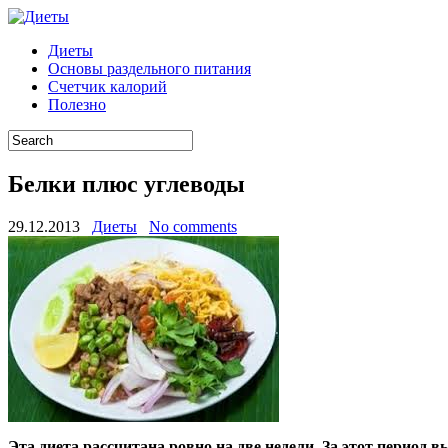
Диеты
Основы раздельного питания
Счетчик калорий
Полезно
Белки плюс углеводы
29.12.2013
Диеты
No comments
Эта диета рассчитана ровно на две недели. За этот период в