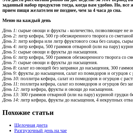
заданный набор продуктов тогда, когда вам удобно. Но, все
прием пищи желателен не позднее, чем за 4 часа до сна.
Меню на каждый день
День 1:
сырые овощи и фрукты - количество, позволяющее не ис
День 2:
литр кефира, 500 гр обезжиренного творога со сметано
День 3:
литр кефира или литр фруктового сока без сахара, сыр
День 4:
литр кефира, 500 граммов отварной (или на пару) кури
День 5:
сырые овощи и фрукты до насыщения.
День 6:
литр кефира, 500 граммов обезжиренного творога со см
День 7:
сырые овощи и фрукты до насыщения.
День 8:
салат из овощей без заправки до насыщения, 300 гаммов
День 9:
фрукты до насыщения, салат из помидоров и огурцов с
День 10:
поллитра кефира, салат из помидоров и огурцов с рас
День 11:
поллитра кефира, салат из помидоров и огурцов без за
День 12:
литр кефира, фрукты и овощи до насыщения.
День 13:
300 граммов отварной (или на пару) куриной грудки бе
День 14:
литр кефира, фрукты до насыщения, 4 некрупных отв
Похожие статьи
Щелочная диета
Разгрузочный день на чае