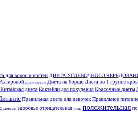
а для волос и ногтей
ДИЕТА УГЛЕВОДНОГО ЧЕРЕДОВАН
 Ахтаровой
Диета на борще
Диета по 1 группе кро
Диета августа
Китайская диета
Коктейли для похудения
Красочные диеты
Питание
Правильная диета для девочек
Правильное питани
положительная
д
здоровье
отрицательная
по
здоровая
пища