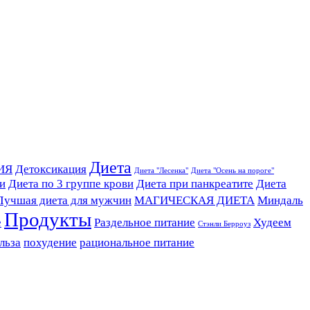
Диета
ИЯ
Детоксикация
Диета "Лесенка"
Диета "Осень на пороге"
ви
Диета по 3 группе крови
Диета при панкреатите
Диета
Лучшая диета для мужчин
МАГИЧЕСКАЯ ДИЕТА
Миндаль
Продукты
е
Раздельное питание
Худеем
Стэнли Берроуз
льза
похудение
рациональное питание