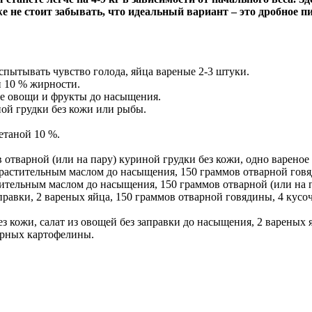
 же не стоит забывать, что идеальный вариант – это дробное 
пытывать чувство голода, яйца вареные 2-3 штуки.
й 10 % жирности.
ые овощи и фрукты до насыщения.
ной грудки без кожи или рыбы.
етаной 10 %.
 отварной (или на пару) куриной грудки без кожи, одно вареное
 растительным маслом до насыщения, 150 граммов отварной гов
тительным маслом до насыщения, 150 граммов отварной (или на п
правки, 2 вареных яйца, 150 граммов отварной говядины, 4 кусо
з кожи, салат из овощей без заправки до насыщения, 2 вареных 
арных картофелины.