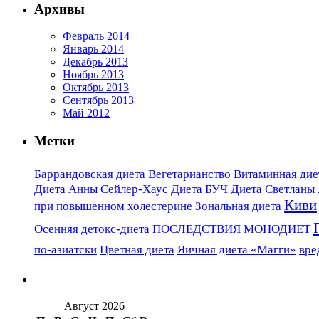
Архивы
Февраль 2014
Январь 2014
Декабрь 2013
Ноябрь 2013
Октябрь 2013
Сентябрь 2013
Май 2012
Метки
Баррандовская диета
Вегетарианство
Витаминная диет
Диета Анны Сейлер-Хаус
Диета БУЧ
Диета Светланы
Киви
при повышенном холестерине
Зональная диета
Осенняя детокс-диета
ПОСЛЕДСТВИЯ МОНОДИЕТ
по-азиатски
Цветная диета
Яичная диета «Магги»
вре
Август 2026