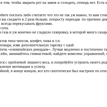
 том, чтобы закрыть рот на замок и голодать, отнюдь нет. Есть
юбите поспать либо считаете что это не так уж важно, то вам ст
вы съедаете в 2 раза больше, попросту переедая по причине дик
 всегда перекусывать фруктами.
супа.
газа и уж конечно не сладкую газировку, в которой много сахар
ов типа чипсов, конфет, пива и т.п.
повара, взяв дополнительную тарелку с едой
стичь «олимпийских рекордов». Лучше медленно и постепенно та
ассейн, занимайтесь гимнастикой, найдите комплекс упражнений
ся с проблемой лишнего веса, и попробуйте устроить своего ро
наличие мотивации к успеху.
ройной, в конце концов, все кто скептически был настроен по о