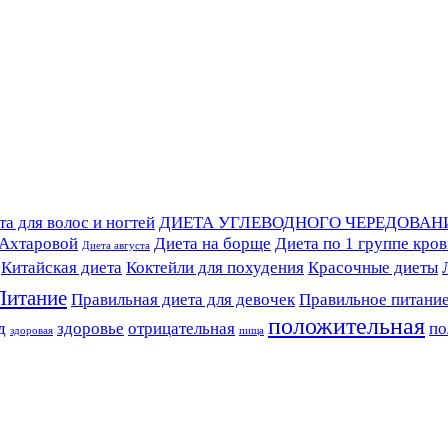
а для волос и ногтей
ДИЕТА УГЛЕВОДНОГО ЧЕРЕДОВАН
 Ахтаровой
Диета на борще
Диета по 1 группе кро
Диета августа
Китайская диета
Коктейли для похудения
Красочные диеты
Питание
Правильная диета для девочек
Правильное питани
положительная
д
здоровье
отрицательная
по
здоровая
пища