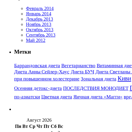
Февраль 2014
Январь 2014
Декабрь 2013
Ноябрь 2013
Октябрь 2013
Сентябрь 2013
Май 2012
Метки
Баррандовская диета
Вегетарианство
Витаминная диет
Диета Анны Сейлер-Хаус
Диета БУЧ
Диета Светланы
Киви
при повышенном холестерине
Зональная диета
Осенняя детокс-диета
ПОСЛЕДСТВИЯ МОНОДИЕТ
по-азиатски
Цветная диета
Яичная диета «Магги»
вре
Август 2026
Пн
Вт
Ср
Чт
Пт
Сб
Вс