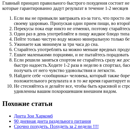
Главный принцип правильного быстрого похудения состоит не в
которые гарантированно дадут результат в течение 1-2 месяцев
Если вы не привыкли завтракать из-за того, что просто л
своему здоровью. Пропуская один прием пищи, во второй 
Перекусы пока еще никто не отменял, поэтому старайтесь
Один раз в день употребляйте в пищу жидкое блюдо типа 
Пейте только чистую воду можно минеральную только без 
Ужинаете как минимум за три часа до сна.
Старайтесь употреблять ка можно меньше вредных продукт
Ешьте маленькими порциями, и не пытайтесь порадовать 
Если решили заняться спортом не старайтесь сразу же до
быстро надоесть.Ходите 1-2 раза в неделю в спортзал, б
получать от него чувство удовольствия и легкости.
Найдите себе «сообщника» человека, который также борет
положительного результата и в то же время гарантирует 
Не стесняйтесь и делайте все, чтобы быть красивой и ст
удивленны вашим похорошевшим внешним видом.
Похожие статьи
Диета Зои Харкомб
90 дневная диета раздельного питания
Срочно похудеть. Похудеть за 2 недели !!!!