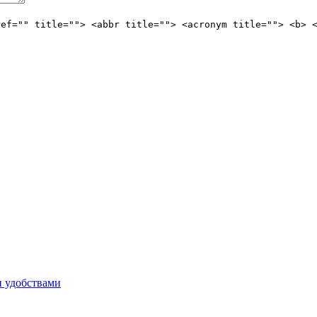
ref="" title=""> <abbr title=""> <acronym title=""> <b> 
и удобствами